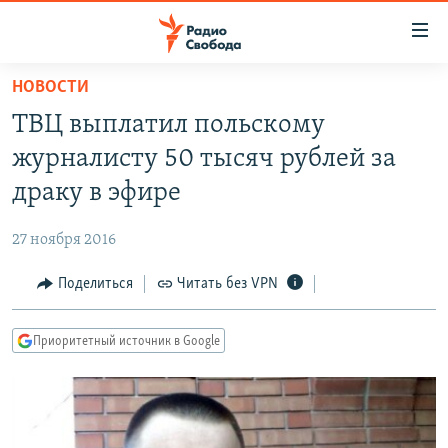
Ссылки
для
упрощенного
НОВОСТИ
ПРОГРАММЫ
доступа
ТВЦ выплатил польскому
ПОДКАСТЫ
Вернуться
журналисту 50 тысяч рублей за
к
АВТОРСКИЕ ПРОЕКТЫ
драку в эфире
основному
ЦИТАТЫ СВОБОДЫ
содержанию
27 ноября 2016
Вернутся
МНЕНИЯ
к
Поделиться
Читать без VPN
КУЛЬТУРА
главной
навигации
IDEL.РЕАЛИИ
Приоритетный источник в Google
Вернутся
КАВКАЗ.РЕАЛИИ
к
СЕВЕР.РЕАЛИИ
поиску
СИБИРЬ.РЕАЛИИ