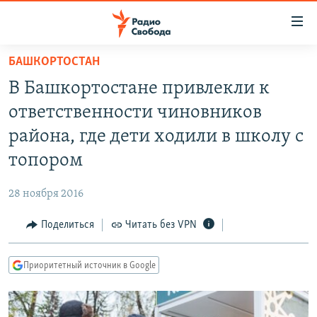
Ссылки
для
упрощенного
БАШКОРТОСТАН
ПРОГРАММЫ
доступа
В Башкортостане привлекли к
ПОДКАСТЫ
Вернуться
ответственности чиновников
к
АВТОРСКИЕ ПРОЕКТЫ
района, где дети ходили в школу с
основному
ЦИТАТЫ СВОБОДЫ
содержанию
топором
Вернутся
МНЕНИЯ
к
28 ноября 2016
КУЛЬТУРА
главной
Поделиться
Читать без VPN
навигации
IDEL.РЕАЛИИ
Вернутся
КАВКАЗ.РЕАЛИИ
к
Приоритетный источник в Google
СЕВЕР.РЕАЛИИ
поиску
СИБИРЬ.РЕАЛИИ