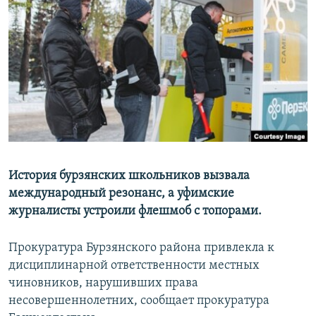
РАСПИСАНИЕ ВЕЩАНИЯ
ПОДПИШИТЕСЬ НА РАССЫЛКУ
СОЦИАЛЬНЫЕ СЕТИ
Все сайты РСЕ/РС
История бурзянских школьников вызвала
международный резонанс, а уфимские
журналисты устроили флешмоб с топорами.
Прокуратура Бурзянского района привлекла к
дисциплинарной ответственности местных
чиновников, нарушивших права
несовершеннолетних, сообщает прокуратура