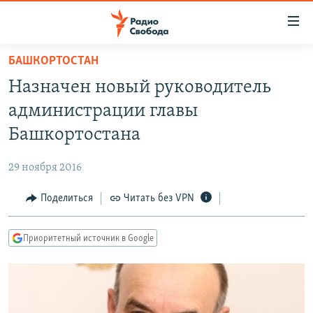
Ссылки
для
упрощенного
БАШКОРТОСТАН
ПРОГРАММЫ
доступа
Назначен новый руководитель
ПОДКАСТЫ
Вернуться
администрации главы
к
АВТОРСКИЕ ПРОЕКТЫ
Башкортостана
основному
ЦИТАТЫ СВОБОДЫ
содержанию
29 ноября 2016
Вернутся
МНЕНИЯ
к
Поделиться
Читать без VPN
КУЛЬТУРА
главной
навигации
IDEL.РЕАЛИИ
Приоритетный источник в Google
Вернутся
КАВКАЗ.РЕАЛИИ
к
СЕВЕР.РЕАЛИИ
поиску
СИБИРЬ.РЕАЛИИ