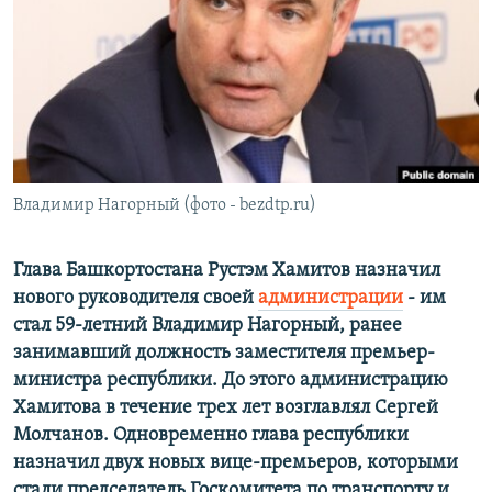
РАСПИСАНИЕ ВЕЩАНИЯ
ПОДПИШИТЕСЬ НА РАССЫЛКУ
СОЦИАЛЬНЫЕ СЕТИ
Владимир Нагорный (фото - bezdtp.ru)
Все сайты РСЕ/РС
Глава Башкортостана Рустэм Хамитов назначил
нового руководителя своей
администрации
- им
стал 59-летний Владимир Нагорный, ранее
занимавший должность заместителя премьер-
министра республики. До этого администрацию
Хамитова в течение трех лет возглавлял Сергей
Молчанов. Одновременно глава республики
назначил двух новых вице-премьеров, которыми
стали председатель Госкомитета по транспорту и