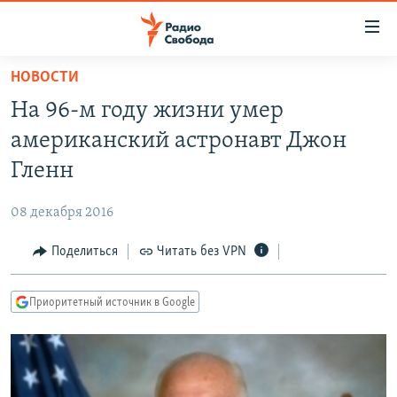
Ссылки
для
упрощенного
НОВОСТИ
ПРОГРАММЫ
доступа
На 96-м году жизни умер
ПОДКАСТЫ
Вернуться
американский астронавт Джон
к
АВТОРСКИЕ ПРОЕКТЫ
Гленн
основному
ЦИТАТЫ СВОБОДЫ
содержанию
08 декабря 2016
Вернутся
МНЕНИЯ
к
Поделиться
Читать без VPN
КУЛЬТУРА
главной
навигации
IDEL.РЕАЛИИ
Приоритетный источник в Google
Вернутся
КАВКАЗ.РЕАЛИИ
к
СЕВЕР.РЕАЛИИ
поиску
СИБИРЬ.РЕАЛИИ