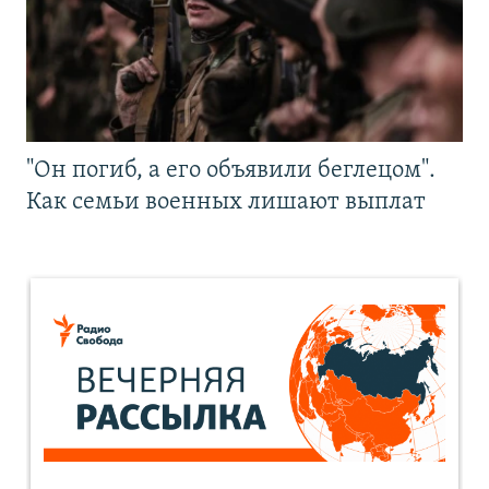
"Он погиб, а его объявили беглецом".
Как семьи военных лишают выплат