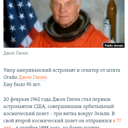
РАСПИСАНИЕ ВЕЩАНИЯ
ПОДПИШИТЕСЬ НА РАССЫЛКУ
СОЦИАЛЬНЫЕ СЕТИ
Джон Гленн
Все сайты РСЕ/РС
Умер американский астронавт и сенатор от штата
Огайо
Джон Гленн
.
Ему было 95 лет.
20 февраля 1962 года Джон Гленн стал первым
астронавтом США, совершившим орбитальный
космический полет – три витка вокруг Земли. В
свой второй космический полет он отправился
в 77