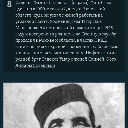
8
Садеков Хусяин Садек-улы (справа). Фото было
сделано в 1950-е годы в Донецке Ростовской
области, куда он уехал с женой работать на
угольной шахте. Уроженец села Татарское
Маклаково Нижегородской области умер в 1998
году и похоронен в родном селе. Военную службу
проходил в Москве и области, в частях НКВД,
занимающихся охраной заключенных. Также всю
жизнь занимался плотничеством. На фото с ним –
родной брат Садеков Умар с женой Санией. Фото
Динары Садековой