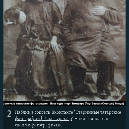
2
Паблик в соцсети Вконтакте "
Старинные татарские
фотографии | Иске сурәтләр
" Наиль наполнял
своими фотографиями