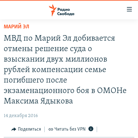
Ссылки
для
упрощенного
МАРИЙ ЭЛ
ПРОГРАММЫ
доступа
МВД по Марий Эл добивается
ПОДКАСТЫ
Вернуться
отмены решение суда о
к
АВТОРСКИЕ ПРОЕКТЫ
взыскании двух миллионов
основному
ЦИТАТЫ СВОБОДЫ
содержанию
рублей компенсации семье
Вернутся
МНЕНИЯ
погибшего после
к
КУЛЬТУРА
экзаменационного боя в ОМОНе
главной
навигации
IDEL.РЕАЛИИ
Максима Ядыкова
Вернутся
КАВКАЗ.РЕАЛИИ
к
14 декабря 2016
СЕВЕР.РЕАЛИИ
поиску
Поделиться
Читать без VPN
СИБИРЬ.РЕАЛИИ