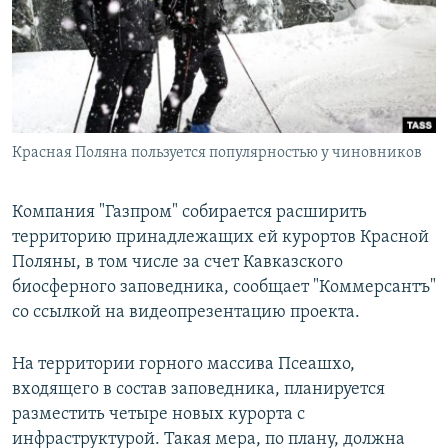
РАСПИСАНИЕ ВЕЩАНИЯ
ПОДПИШИТЕСЬ НА РАССЫЛКУ
СОЦИАЛЬНЫЕ СЕТИ
Красная Поляна пользуется популярностью у чиновников
Компания "Газпром" собирается расширить
территорию принадлежащих ей курортов Красной
Все сайты РСЕ/РС
Поляны, в том числе за счет Кавказского
биосферного заповедника, сообщает "Коммерсантъ"
со ссылкой на видеопрезентацию проекта.
На территории горного массива Псеашхо,
входящего в состав заповедника, планируется
разместить четыре новых курорта с
инфраструктурой. Такая мера, по плану, должна