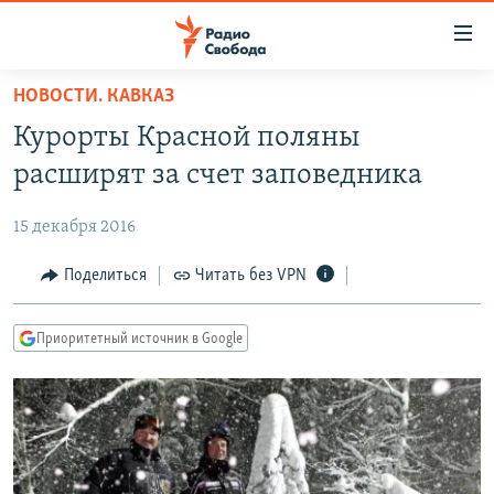
Ссылки
для
упрощенного
НОВОСТИ. КАВКАЗ
ПРОГРАММЫ
доступа
Курорты Красной поляны
ПОДКАСТЫ
Вернуться
расширят за счет заповедника
к
АВТОРСКИЕ ПРОЕКТЫ
основному
15 декабря 2016
ЦИТАТЫ СВОБОДЫ
содержанию
Вернутся
МНЕНИЯ
Поделиться
Читать без VPN
к
КУЛЬТУРА
главной
Приоритетный источник в Google
навигации
IDEL.РЕАЛИИ
Вернутся
КАВКАЗ.РЕАЛИИ
к
СЕВЕР.РЕАЛИИ
поиску
СИБИРЬ.РЕАЛИИ