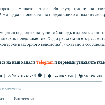
рорского вмешательства лечебное учреждение направи
 минздрав и оперативно предоставило инвалиду лек
пущения подобных нарушений впредь в адрес главного
внесено представление. Ход и результаты его рассмот
контроле надзорного ведомства", - сказано в сообщени
сь на наш канал в
Telegram
и первыми узнавайте глав
ся
Читать без VPN
Подпишитесь
Распечатать
е в категориях
жье
Башкортостан