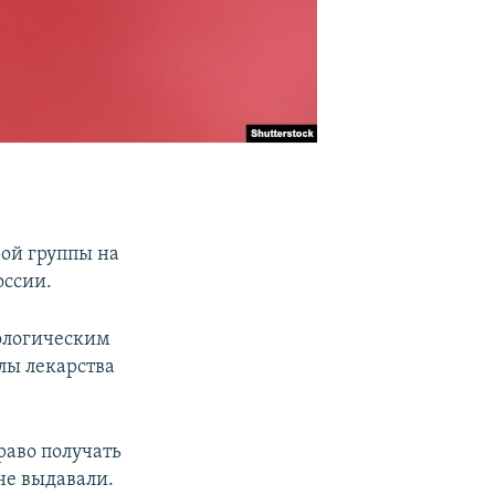
ой группы на
оссии.
кологическим
лы лекарства
раво получать
не выдавали.