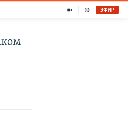
ЭФИР
аком
е