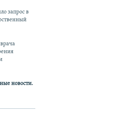
ло запрос в
арственный
 врача
рения
и
ные новости.​