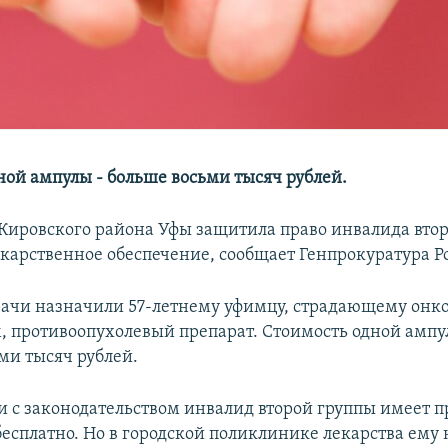
ной ампулы - больше восьми тысяч рублей.
Кировского района Уфы защитила право инвалида втор
екарственное обеспечение, сообщает Генпрокуратура Р
врачи назначили 57-летнему уфимцу, страдающему он
, противоопухолевый препарат. Стоимость одной ампу
ми тысяч рублей.
ии с законодательством инвалид второй группы имеет п
бесплатно. Но в городской поликлинике лекарства ему 