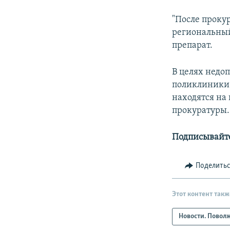
"После проку
региональный
препарат.
В целях недо
поликлиники 
находятся на 
прокуратуры.
Подписывайте
Поделить
Этот контент такж
Новости. Повол