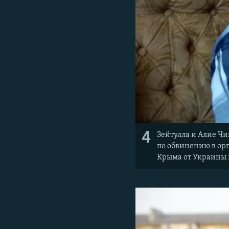
4
Зейтулла и Алие Чи
по обвинению в ор
Крыма от Украины в