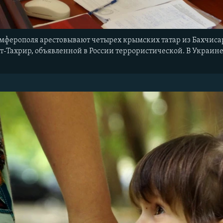
мферополя арестовывают четырех крымских татар из Бахчисар
т-Тахрир, объявленной в России террористической. В Украин