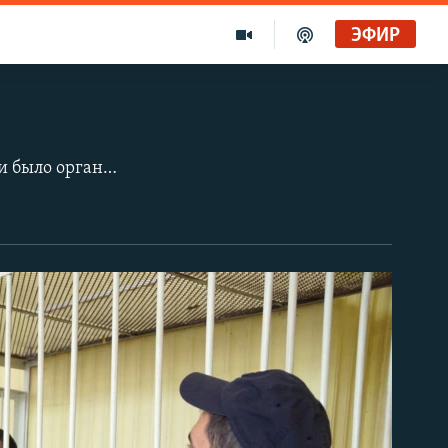
ЭФИР
После аннексии Крыма Россией весной 2014 года российскими спецслужбами было организовано преследование крымских татар и проукраинских активистов, которые выступали против захвата полуострова. Арестованы десятки людей, в основном крымских татар из Бахчисарая, Севастополя, Ялты и Симферополя.