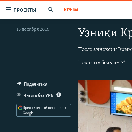
Ссылки
КРЫМ
ПРОЕКТЫ
для
Искать
упрощенного
ПРОГРАММЫ
16 декабря 2016
Узники К
доступа
ПОДКАСТЫ
Вернуться
АВТОРСКИЕ ПРОЕКТЫ
к
основному
ЦИТАТЫ СВОБОДЫ
Показать больше
содержанию
МНЕНИЯ
Вернутся
КУЛЬТУРА
к
Поделиться
главной
IDEL.РЕАЛИИ
навигации
Читать без VPN
КАВКАЗ.РЕАЛИИ
Вернутся
Приоритетный источник в
к
СЕВЕР.РЕАЛИИ
Google
поиску
СИБИРЬ.РЕАЛИИ