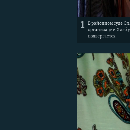
1
В районном суде Си
организации Хизб у
подвергается.