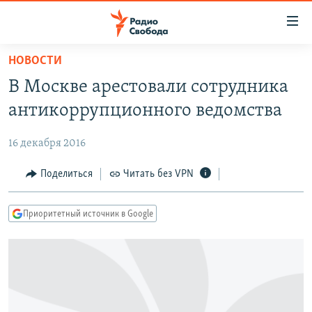
Ссылки
для
упрощенного
НОВОСТИ
ПРОГРАММЫ
доступа
В Москве арестовали сотрудника
ПОДКАСТЫ
Вернуться
антикоррупционного ведомства
к
АВТОРСКИЕ ПРОЕКТЫ
основному
16 декабря 2016
ЦИТАТЫ СВОБОДЫ
содержанию
Вернутся
МНЕНИЯ
Поделиться
Читать без VPN
к
КУЛЬТУРА
главной
Приоритетный источник в Google
навигации
IDEL.РЕАЛИИ
Вернутся
КАВКАЗ.РЕАЛИИ
к
СЕВЕР.РЕАЛИИ
поиску
СИБИРЬ.РЕАЛИИ