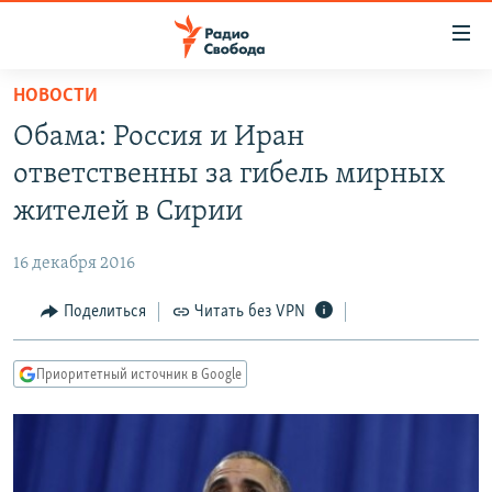
Ссылки
для
упрощенного
НОВОСТИ
ПРОГРАММЫ
доступа
Обама: Россия и Иран
ПОДКАСТЫ
Вернуться
ответственны за гибель мирных
к
АВТОРСКИЕ ПРОЕКТЫ
жителей в Сирии
основному
ЦИТАТЫ СВОБОДЫ
содержанию
16 декабря 2016
Вернутся
МНЕНИЯ
к
Поделиться
Читать без VPN
КУЛЬТУРА
главной
навигации
IDEL.РЕАЛИИ
Приоритетный источник в Google
Вернутся
КАВКАЗ.РЕАЛИИ
к
СЕВЕР.РЕАЛИИ
поиску
СИБИРЬ.РЕАЛИИ