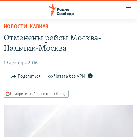
Ссылки
для
упрощенного
НОВОСТИ. КАВКАЗ
ПРОГРАММЫ
доступа
Отменены рейсы Москва-
ПОДКАСТЫ
Вернуться
Нальчик-Москва
к
АВТОРСКИЕ ПРОЕКТЫ
основному
19 декабря 2016
ЦИТАТЫ СВОБОДЫ
содержанию
Вернутся
МНЕНИЯ
Поделиться
Читать без VPN
к
КУЛЬТУРА
главной
Приоритетный источник в Google
навигации
IDEL.РЕАЛИИ
Вернутся
КАВКАЗ.РЕАЛИИ
к
СЕВЕР.РЕАЛИИ
поиску
СИБИРЬ.РЕАЛИИ