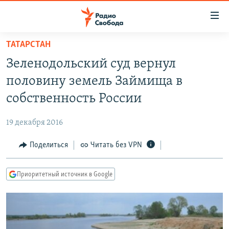
Ссылки
для
упрощенного
ТАТАРСТАН
ПРОГРАММЫ
доступа
Зеленодольский суд вернул
ПОДКАСТЫ
Вернуться
половину земель Займища в
к
АВТОРСКИЕ ПРОЕКТЫ
собственность России
основному
ЦИТАТЫ СВОБОДЫ
содержанию
19 декабря 2016
Вернутся
МНЕНИЯ
к
Поделиться
Читать без VPN
КУЛЬТУРА
главной
навигации
IDEL.РЕАЛИИ
Приоритетный источник в Google
Вернутся
КАВКАЗ.РЕАЛИИ
к
СЕВЕР.РЕАЛИИ
поиску
СИБИРЬ.РЕАЛИИ