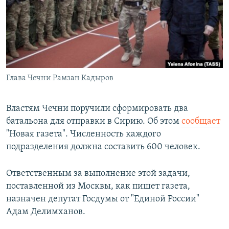
РАСПИСАНИЕ ВЕЩАНИЯ
ПОДПИШИТЕСЬ НА РАССЫЛКУ
СОЦИАЛЬНЫЕ СЕТИ
Глава Чечни Рамзан Кадыров
Властям Чечни поручили сформировать два
батальона для отправки в Сирию. Об этом
сообщает
Все сайты РСЕ/РС
"Новая газета". Численность каждого
подразделения должна составить 600 человек.
Ответственным за выполнение этой задачи,
поставленной из Москвы, как пишет газета,
назначен депутат Госдумы от "Единой России"
Адам Делимханов.