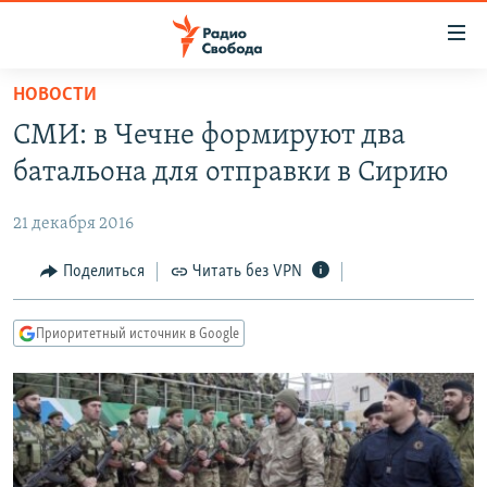
Ссылки
для
упрощенного
НОВОСТИ
ПРОГРАММЫ
доступа
СМИ: в Чечне формируют два
ПОДКАСТЫ
Вернуться
батальона для отправки в Сирию
к
АВТОРСКИЕ ПРОЕКТЫ
основному
21 декабря 2016
ЦИТАТЫ СВОБОДЫ
содержанию
Вернутся
МНЕНИЯ
Поделиться
Читать без VPN
к
КУЛЬТУРА
главной
Приоритетный источник в Google
навигации
IDEL.РЕАЛИИ
Вернутся
КАВКАЗ.РЕАЛИИ
к
СЕВЕР.РЕАЛИИ
поиску
СИБИРЬ.РЕАЛИИ