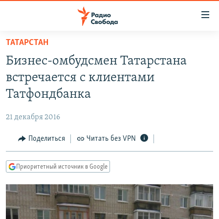
Ссылки
для
упрощенного
ТАТАРСТАН
ПРОГРАММЫ
доступа
Бизнес-омбудсмен Татарстана
ПОДКАСТЫ
Вернуться
встречается с клиентами
к
АВТОРСКИЕ ПРОЕКТЫ
Татфондбанка
основному
ЦИТАТЫ СВОБОДЫ
содержанию
21 декабря 2016
Вернутся
МНЕНИЯ
к
Поделиться
Читать без VPN
КУЛЬТУРА
главной
навигации
IDEL.РЕАЛИИ
Приоритетный источник в Google
Вернутся
КАВКАЗ.РЕАЛИИ
к
СЕВЕР.РЕАЛИИ
поиску
СИБИРЬ.РЕАЛИИ