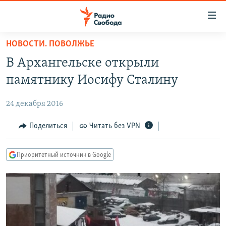
Ссылки
для
упрощенного
НОВОСТИ. ПОВОЛЖЬЕ
ПРОГРАММЫ
доступа
В Архангельске открыли
ПОДКАСТЫ
Вернуться
памятнику Иосифу Сталину
к
АВТОРСКИЕ ПРОЕКТЫ
основному
24 декабря 2016
ЦИТАТЫ СВОБОДЫ
содержанию
Вернутся
МНЕНИЯ
Поделиться
Читать без VPN
к
КУЛЬТУРА
главной
Приоритетный источник в Google
навигации
IDEL.РЕАЛИИ
Вернутся
КАВКАЗ.РЕАЛИИ
к
СЕВЕР.РЕАЛИИ
поиску
СИБИРЬ.РЕАЛИИ