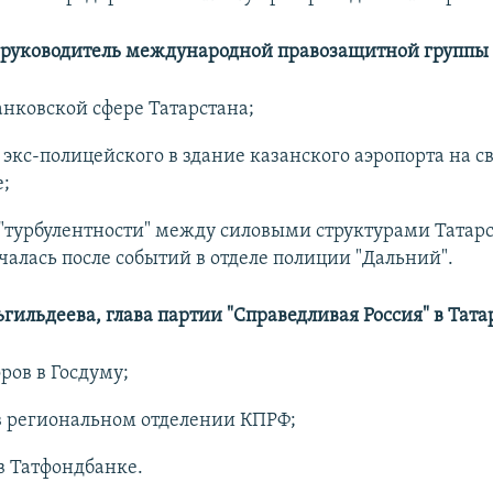
 руководитель международной правозащитной группы 
анковской сфере Татарстана;
экс-полицейского в здание казанского аэропорта на с
;
"турбулентности" между силовыми структурами Татарс
чалась после событий в отделе полиции "Дальний".
ильдеева, глава партии "Справедливая Россия" в Тата
ров в Госдуму;
в региональном отделении КПРФ;
в Татфондбанке.