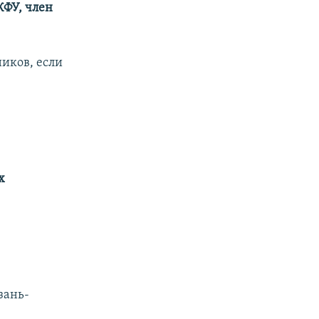
КФУ, член
иков, если
х
зань-