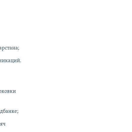
арстана;
никаций.
арковки
ндбанке;
сяч