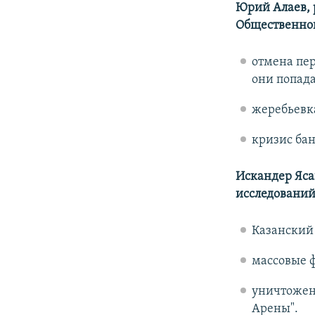
Юрий Алаев, 
Общественной
отмена пер
они попада
жеребьевка
кризис бан
Искандер Яса
исследований
Казанский
массовые ф
уничтожен
Арены".