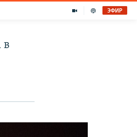
ЭФИР
 в