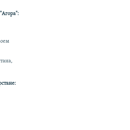
"Агора":
воем
тана,
рстане: