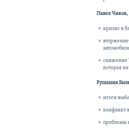
Павел Чиков,
кризис в б
вторжение 
автомобиле
снижение 
которая на
Рушания Бильг
итоги выбо
конфликт 
проблемы 