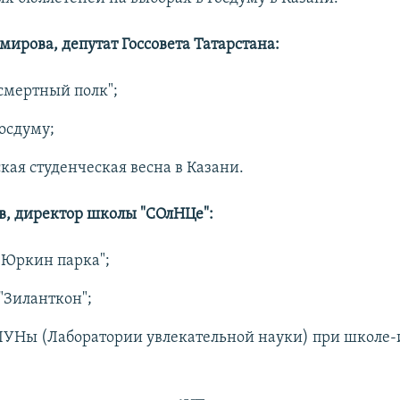
мирова, депутат Госсовета Татарстана:
смертный полк";
осдуму;
кая студенческая весна в Казани.
, директор школы "СОлНЦе":
"Юркин парка";
"Зиланткон";
ЛУНы (Лаборатории увлекательной науки) при школе-