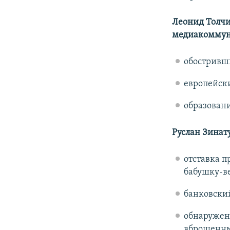
Леонид Толчи
медиакоммун
обостривш
европейски
образован
Руслан Зинату
отставка п
бабушку-в
банковский
обнаружени
вброшенных