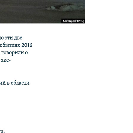
о эти две
событиях 2016
е говорили о
экс-
ий в области
а.