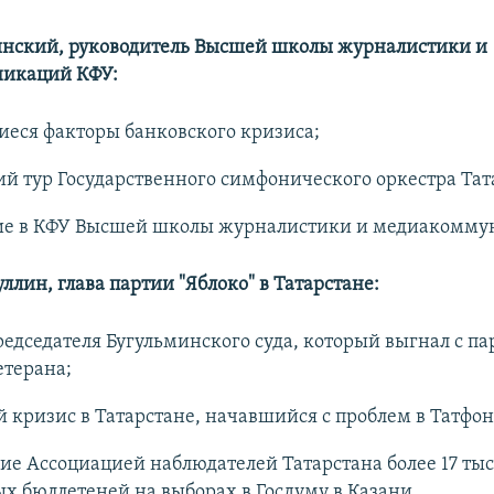
нский, руководитель Высшей школы журналистики и
икаций КФУ:
иеся факторы банковского кризиса;
й тур Государственного симфонического оркестра Тат
ие в КФУ Высшей школы журналистики и медиакомму
ллин, глава партии "Яблоко" в Татарстане:
редседателя Бугульминского суда, который выгнал с п
етерана;
 кризис в Татарстане, начавшийся с проблем в Татфо
е Ассоциацией наблюдателей Татарстана более 17 ты
 бюллетеней на выборах в Госдуму в Казани.