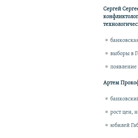
Сергей Серге
конфликтолог
технологичес
банковская
выборы в Г
появление 
Артем Прокофь
банковский
рост цен, 
юбилей Габ