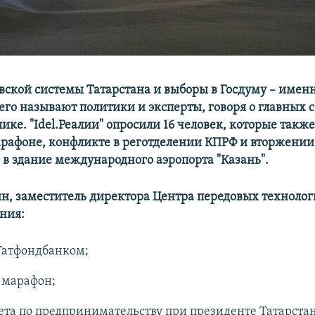
вской системы Татарстана и выборы в Госдуму – именн
его называют политики и эксперты, говоря о главных 
лике. "Idel.Реалии" опросили 16 человек, которые такж
рафоне, конфликте в реготделении КПРФ и вторжении 
 в здание международного аэропорта "Казань".
н, заместитель директора Центра передовых технолог
ния:
Татфондбанком;
 марафон;
ета по предпринимательству при президенте Татарстан