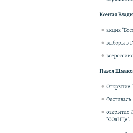
Ксения Влади
акция "Бес
выборы в Г
всероссийс
Павел Шмаков
Открытие 
Фестиваль 
открытие 
"СОлНЦе".