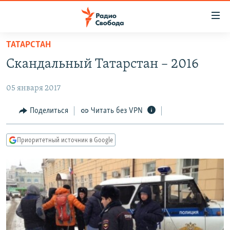
Ссылки
для
упрощенного
ТАТАРСТАН
ПРОГРАММЫ
доступа
Скандальный Татарстан – 2016
ПОДКАСТЫ
Вернуться
к
05 января 2017
АВТОРСКИЕ ПРОЕКТЫ
основному
ЦИТАТЫ СВОБОДЫ
Поделиться
Читать без VPN
содержанию
Вернутся
МНЕНИЯ
к
Приоритетный источник в Google
КУЛЬТУРА
главной
навигации
IDEL.РЕАЛИИ
Вернутся
КАВКАЗ.РЕАЛИИ
к
СЕВЕР.РЕАЛИИ
поиску
СИБИРЬ.РЕАЛИИ