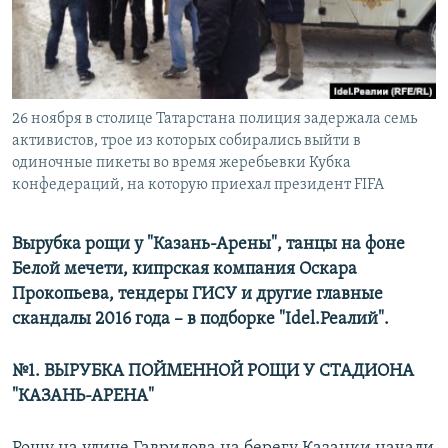
РАСПИСАНИЕ ВЕЩАНИЯ
ПОДПИШИТЕСЬ НА РАССЫЛКУ
СОЦИАЛЬНЫЕ СЕТИ
26 ноября в столице Татарстана полиция задержала семь
активистов, трое из которых собирались выйти в
одиночные пикеты во время жеребьевки Кубка
конфедераций, на которую приехал президент FIFA
Все сайты РСЕ/РС
Вырубка рощи у "Казань-Арены", танцы на фоне
Белой мечети, кипрская компания Оскара
Прокопьева, тендеры ГИСУ и другие главные
скандалы 2016 года – в подборке "Idel.Реалий".
№1. ВЫРУБКА ПОЙМЕННОЙ РОЩИ У СТАДИОНА
"КАЗАНЬ-АРЕНА"