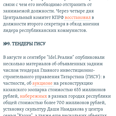
связи с чем его необходимо отстранить от
занимаемой должности. Через четыре дня
Центральный комитет КПРФ
восстановил
в
должности второго секретаря в обход мнения
лидера республиканских коммунистов.
№9. ТЕНДЕРЫ ГИСУ
В августе и сентябре "Idel.Реалии" опубликовали
несколько материалов об объявленных задним
числом тендерах Главного инвестиционно-
строительного управления Татарстана (ГИСУ): в
частности, об
аукционе
на реконструкцию
казанского зоопарка стоимостью 655 миллионов
рублей,
набережных
в разных городах республики
общей стоимостью более 700 миллионов рублей,
установку скульптур Даши Намдакова у центра
семьи "Казан", а также еще нескольких объектах.