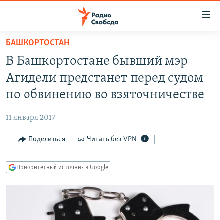
Ссылки
для
упрощенного
БАШКОРТОСТАН
ПРОГРАММЫ
доступа
В Башкортостане бывший мэр
ПОДКАСТЫ
Вернуться
Агидели предстанет перед судом
к
АВТОРСКИЕ ПРОЕКТЫ
по обвинению во взяточничестве
основному
ЦИТАТЫ СВОБОДЫ
содержанию
11 января 2017
Вернутся
МНЕНИЯ
к
Поделиться
Читать без VPN
КУЛЬТУРА
главной
навигации
IDEL.РЕАЛИИ
Приоритетный источник в Google
Вернутся
КАВКАЗ.РЕАЛИИ
к
СЕВЕР.РЕАЛИИ
поиску
СИБИРЬ.РЕАЛИИ