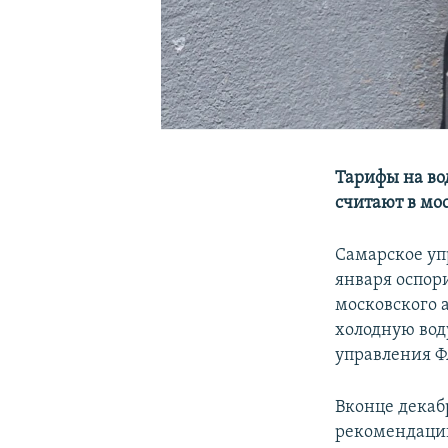
Тарифы на во
считают в мо
Самарское уп
января оспор
московского 
холодную вод
управления Ф
Вконце декаб
рекомендации