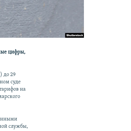
мые цифры,
 до 29
ном суде
тарифов на
марского
конными
ной службы,