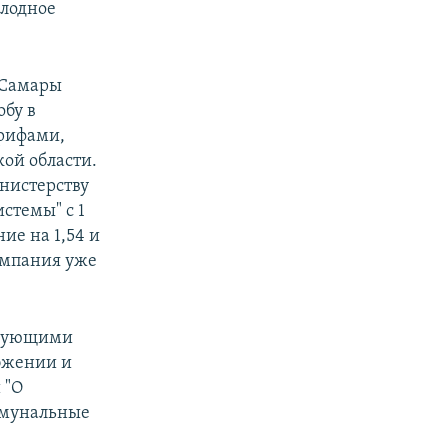
олодное
 Самары
бу в
арифами,
ой области.
нистерству
стемы" с 1
ие на 1,54 и
компания уже
твующими
бжении и
 "О
ммунальные