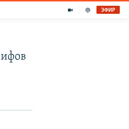
ЭФИР
рифов