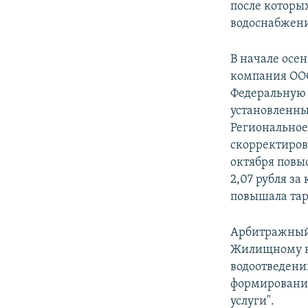
после которы
водоснабжени
В начале осе
компания ООО
Федеральную 
установленны
Региональное
скорректиров
октября повы
2,07 рубля за
повышала та
Арбитражный 
Жилищному ко
водоотведени
формировани
услуги".