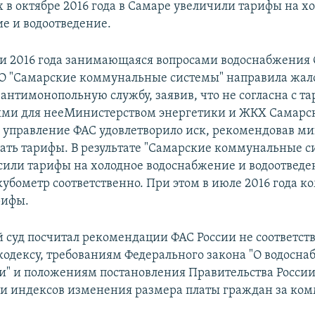
х в октябре 2016 года в Самаре увеличили тарифы на х
е и водоотведение.
ни 2016 года занимающаяся вопросами водоснабжения
 "Самарские коммунальные системы" направила жало
антимонопольную службу, заявив, что не согласна с т
ми для нееМинистерством энергетики и ЖКХ Самарск
 управление ФАС удовлетворило иск, рекомендовав ми
ать тарифы. В результате "Самарские коммунальные си
сили тарифы на холодное водоснабжение и водоотведен
 кубометр соответственно. При этом в июле 2016 года 
рифы.
суд посчитал рекомендации ФАС России не соответс
дексу, требованиям Федерального закона "О водосна
и" и положениям постановления Правительства России
и индексов изменения размера платы граждан за ко