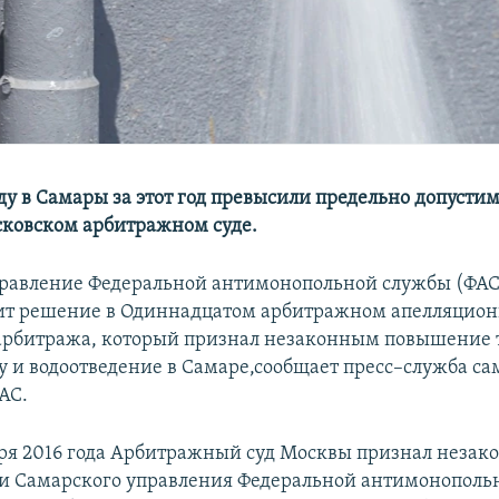
ду в Самары за этот год превысили предельно допусти
сковском арбитражном суде.
равление Федеральной антимонопольной службы (ФАС)
ит решение в Одиннадцатом арбитражном апелляцион
арбитража, который признал незаконным повышение 
у и водоотведение в Самаре,сообщает пресс–служба са
АС.
ря 2016 года Арбитражный суд Москвы признал неза
 Самарского управления Федеральной антимонополь