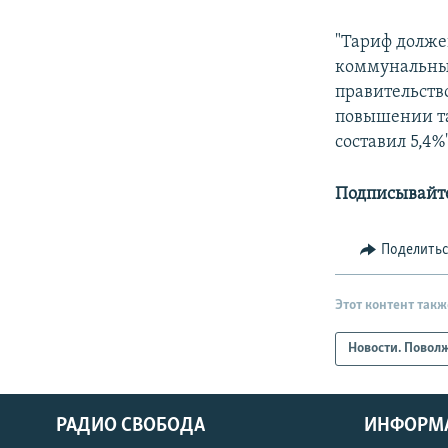
"Тариф долже
коммунальные
правительство
повышении та
составил 5,4%
Подписывайте
Поделить
Этот контент такж
Новости. Повол
РАДИО СВОБОДА
ИНФОРМ