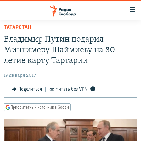
Ссылки
для
упрощенного
ТАТАРСТАН
ПРОГРАММЫ
доступа
Владимир Путин подарил
ПОДКАСТЫ
Вернуться
Минтимеру Шаймиеву на 80-
к
АВТОРСКИЕ ПРОЕКТЫ
летие карту Тартарии
основному
ЦИТАТЫ СВОБОДЫ
содержанию
19 января 2017
Вернутся
МНЕНИЯ
к
Поделиться
Читать без VPN
КУЛЬТУРА
главной
навигации
IDEL.РЕАЛИИ
Приоритетный источник в Google
Вернутся
КАВКАЗ.РЕАЛИИ
к
СЕВЕР.РЕАЛИИ
поиску
СИБИРЬ.РЕАЛИИ