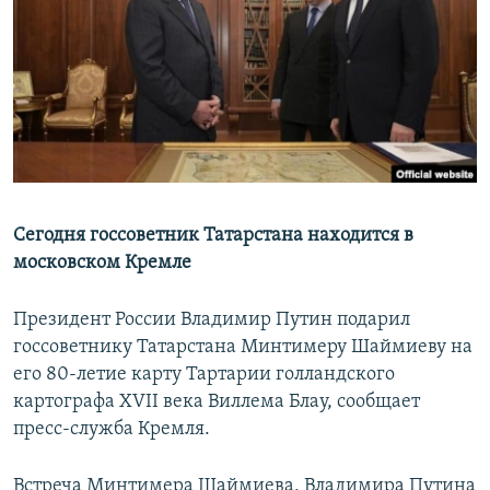
РАСПИСАНИЕ ВЕЩАНИЯ
ПОДПИШИТЕСЬ НА РАССЫЛКУ
СОЦИАЛЬНЫЕ СЕТИ
Сегодня госсоветник Татарстана находится в
московском Кремле
Все сайты РСЕ/РС
Президент России Владимир Путин подарил
госсоветнику Татарстана Минтимеру Шаймиеву на
его 80-летие карту Тартарии голландского
картографа XVII века Виллема Блау, сообщает
пресс-служба Кремля.
Встреча Минтимера Шаймиева, Владимира Путина