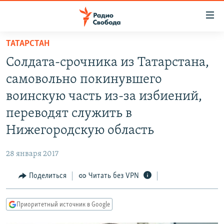
Ссылки
для
упрощенного
ТАТАРСТАН
ПРОГРАММЫ
доступа
Солдата-срочника из Татарстана,
ПОДКАСТЫ
Вернуться
самовольно покинувшего
к
АВТОРСКИЕ ПРОЕКТЫ
воинскую часть из-за избиений,
основному
ЦИТАТЫ СВОБОДЫ
содержанию
переводят служить в
Вернутся
МНЕНИЯ
Нижегородскую область
к
КУЛЬТУРА
главной
28 января 2017
навигации
IDEL.РЕАЛИИ
Вернутся
Поделиться
Читать без VPN
КАВКАЗ.РЕАЛИИ
к
СЕВЕР.РЕАЛИИ
поиску
Приоритетный источник в Google
СИБИРЬ.РЕАЛИИ