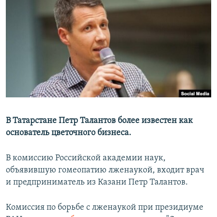
РАСПИСАНИЕ ВЕЩАНИЯ
ПОДПИШИТЕСЬ НА РАССЫЛКУ
СОЦИАЛЬНЫЕ СЕТИ
Все сайты РСЕ/РС
В Татарстане Петр Талантов более известен как
основатель цветочного бизнеса.
В комиссию Российской академии наук,
объявившую гомеопатию лженаукой, входит врач
и предприниматель из Казани Петр Талантов.
Комиссия по борьбе с лженаукой при президиуме