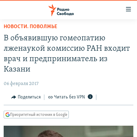
Ссылки
для
упрощенного
НОВОСТИ. ПОВОЛЖЬЕ
ПРОГРАММЫ
доступа
В объявившую гомеопатию
ПОДКАСТЫ
Вернуться
лженаукой комиссию РАН входит
к
АВТОРСКИЕ ПРОЕКТЫ
врач и предприниматель из
основному
ЦИТАТЫ СВОБОДЫ
содержанию
Казани
Вернутся
МНЕНИЯ
к
06 февраля 2017
КУЛЬТУРА
главной
Поделиться
Читать без VPN
навигации
IDEL.РЕАЛИИ
Вернутся
КАВКАЗ.РЕАЛИИ
к
Приоритетный источник в Google
СЕВЕР.РЕАЛИИ
поиску
СИБИРЬ.РЕАЛИИ