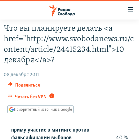
Ссылки
для
упрощенного
Что вы планируете делать <a
ПРОГРАММЫ
доступа
href="http://www.svobodanews.ru/c
ПОДКАСТЫ
Вернуться
ontent/article/24415234.html">10
к
АВТОРСКИЕ ПРОЕКТЫ
декабря</a>?
основному
ЦИТАТЫ СВОБОДЫ
содержанию
08 декабря 2011
Вернутся
МНЕНИЯ
к
Поделиться
КУЛЬТУРА
главной
Читать без VPN
навигации
IDEL.РЕАЛИИ
Вернутся
Приоритетный источник в Google
КАВКАЗ.РЕАЛИИ
к
СЕВЕР.РЕАЛИИ
поиску
приму участие в митинге против
СИБИРЬ.РЕАЛИИ
фальсификации выборов
40 %