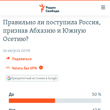
Ссылки
для
упрощенного
Правильно ли поступила Россия,
ПРОГРАММЫ
доступа
признав Абхазию и Южную
ПОДКАСТЫ
Вернуться
Осетию?
к
АВТОРСКИЕ ПРОЕКТЫ
основному
26 августа 2008
ЦИТАТЫ СВОБОДЫ
содержанию
Поделиться
Вернутся
МНЕНИЯ
к
Читать без VPN
КУЛЬТУРА
главной
навигации
IDEL.РЕАЛИИ
Приоритетный источник в Google
Вернутся
КАВКАЗ.РЕАЛИИ
к
Да
50 %
СЕВЕР.РЕАЛИИ
поиску
СИБИРЬ.РЕАЛИИ