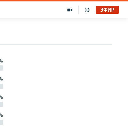
ЭФИР
 %
 %
 %
 %