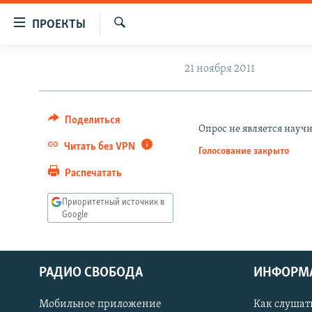
Ссылки
ПРОЕКТЫ
для
Искать
упрощенного
ПРОГРАММЫ
21 ноября 2011
доступа
ПОДКАСТЫ
Вернуться
АВТОРСКИЕ ПРОЕКТЫ
к
Поделиться
Опрос не является науч
основному
ЦИТАТЫ СВОБОДЫ
Читать без VPN
Голосование закрыто
содержанию
МНЕНИЯ
Вернутся
Распечатать
КУЛЬТУРА
к
Приоритетный источник в
главной
IDEL.РЕАЛИИ
Google
навигации
КАВКАЗ.РЕАЛИИ
Вернутся
к
СЕВЕР.РЕАЛИИ
РАДИО СВОБОДА
ИНФОРМ
поиску
СИБИРЬ.РЕАЛИИ
Мобильное приложение
Как слушат