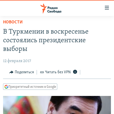
Ссылки
для
упрощенного
НОВОСТИ
ПРОГРАММЫ
доступа
В Туркмении в воскресенье
ПОДКАСТЫ
Вернуться
состоялись президентские
к
АВТОРСКИЕ ПРОЕКТЫ
выборы
основному
ЦИТАТЫ СВОБОДЫ
содержанию
12 февраля 2017
Вернутся
МНЕНИЯ
к
Поделиться
Читать без VPN
КУЛЬТУРА
главной
навигации
IDEL.РЕАЛИИ
Приоритетный источник в Google
Вернутся
КАВКАЗ.РЕАЛИИ
к
СЕВЕР.РЕАЛИИ
поиску
СИБИРЬ.РЕАЛИИ