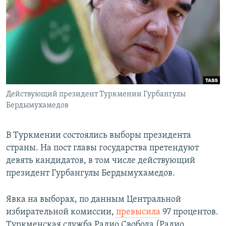
РАСПИСАНИЕ ВЕЩАНИЯ
ПОДПИШИТЕСЬ НА РАССЫЛКУ
СОЦИАЛЬНЫЕ СЕТИ
Действующий президент Туркмении Гурбангулы
Бердымухамедов
Все сайты РСЕ/РС
В Туркмении состоялись выборы президента
страны. На пост главы государства претендуют
девять кандидатов, в том числе действующий
президент Гурбангулы Бердымухамедов.
Явка на выборах, по данным Центральной
избирательной комиссии,
превысила
97 процентов.
Туркменская служба Радио Свобода (Радио