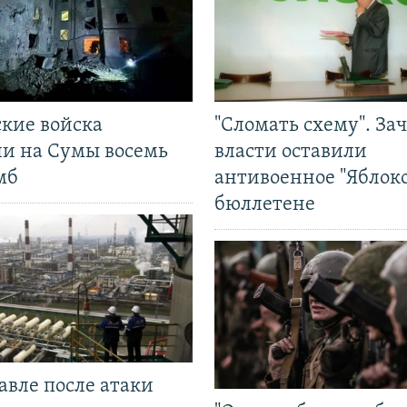
ские войска
"Сломать схему". За
ли на Сумы восемь
власти оставили
мб
антивоенное "Яблоко
бюллетене
авле после атаки