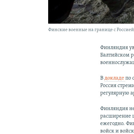
Финские военные на границе с Россией
Финляндия ув
Балтийском р
военнослужащ
В
докладе
по 
Россия стрем
регулярную а
Финляндия не
расширение 
ежегодно. Фи
войск и войс