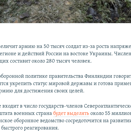
еличит армию на 50 тысяч солдат из-за роста напряж
егионе и действий России на востоке Украины. Числе
их составит около 280 тысяч человек.
оборонной политике правительства Финляндии говорит
ится укрепить статус мировой державы и готова приме
рмию для достижения своих целей.
 входит в число государств-членов Североатлантическ
штата военных страна
будет выделять
около 55 миллио
нское оборонное ведомство сосредоточится на развити
к быстрого реагирования.