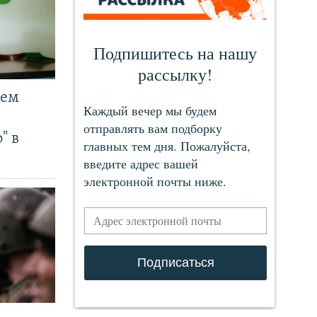
чем
" в