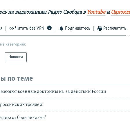
сь на видеоканалы Радио Свобода в
Youtube
и
Однокл
ся
Читать без VPN
Подпишитесь
Распечатать
е в категориях
Новости
ы по теме
 меняют военные доктрины из-за действий России
 российских троллей
ндию от большевизма"