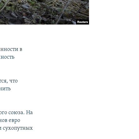
енности в
нность
ся, что
нить
ого союза. На
нов евро
и сухопутных