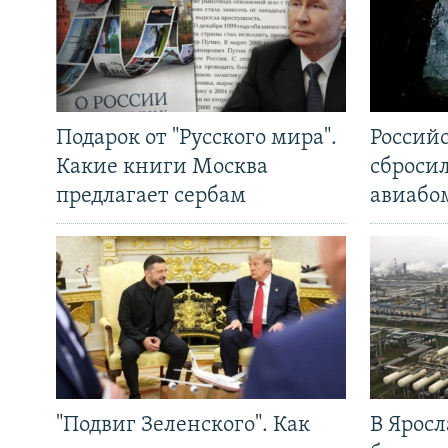
Подарок от "Русского мира".
Россий
Какие книги Москва
сброси
предлагает сербам
авиабо
"Подвиг Зеленского". Как
В Яросл