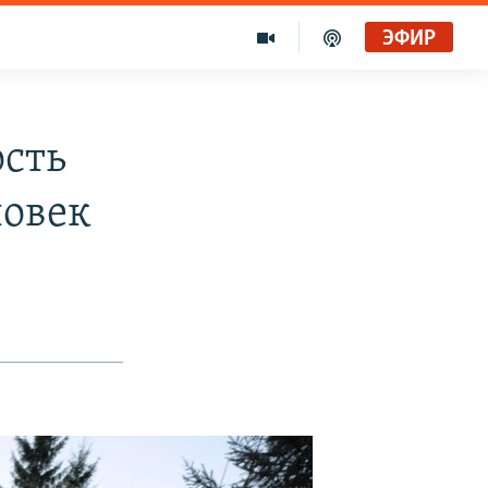
ЭФИР
сть
ловек