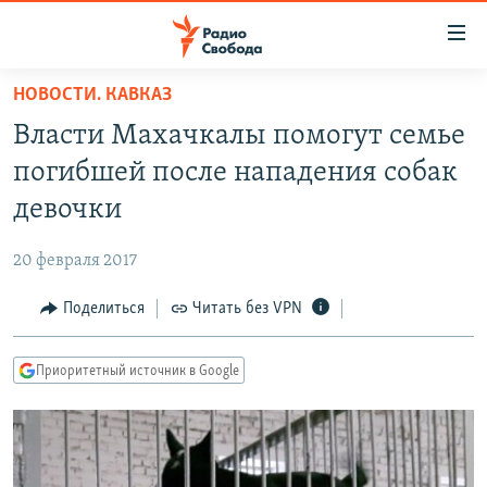
Ссылки
для
упрощенного
НОВОСТИ. КАВКАЗ
ПРОГРАММЫ
доступа
Власти Махачкалы помогут семье
ПОДКАСТЫ
Вернуться
погибшей после нападения собак
к
АВТОРСКИЕ ПРОЕКТЫ
девочки
основному
ЦИТАТЫ СВОБОДЫ
содержанию
20 февраля 2017
Вернутся
МНЕНИЯ
к
Поделиться
Читать без VPN
КУЛЬТУРА
главной
навигации
IDEL.РЕАЛИИ
Приоритетный источник в Google
Вернутся
КАВКАЗ.РЕАЛИИ
к
СЕВЕР.РЕАЛИИ
поиску
СИБИРЬ.РЕАЛИИ