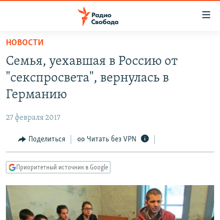
Ссылки
для
упрощенного
НОВОСТИ
ПРОГРАММЫ
доступа
Семья, уехавшая в Россию от
ПОДКАСТЫ
Вернуться
"секспросвета", вернулась в
к
АВТОРСКИЕ ПРОЕКТЫ
Германию
основному
ЦИТАТЫ СВОБОДЫ
содержанию
27 февраля 2017
Вернутся
МНЕНИЯ
к
Поделиться
Читать без VPN
КУЛЬТУРА
главной
навигации
IDEL.РЕАЛИИ
Приоритетный источник в Google
Вернутся
КАВКАЗ.РЕАЛИИ
к
СЕВЕР.РЕАЛИИ
поиску
СИБИРЬ.РЕАЛИИ