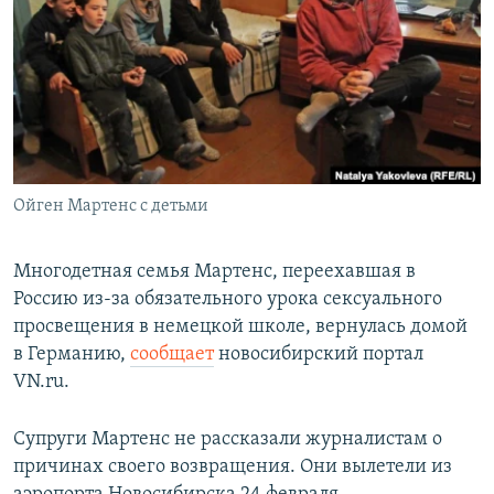
РАСПИСАНИЕ ВЕЩАНИЯ
ПОДПИШИТЕСЬ НА РАССЫЛКУ
СОЦИАЛЬНЫЕ СЕТИ
Ойген Мартенс с детьми
Все сайты РСЕ/РС
Многодетная семья Мартенс, переехавшая в
Россию из-за обязательного урока сексуального
просвещения в немецкой школе, вернулась домой
в Германию,
сообщает
новосибирский портал
VN.ru.
Супруги Мартенс не рассказали журналистам о
причинах своего возвращения. Они вылетели из