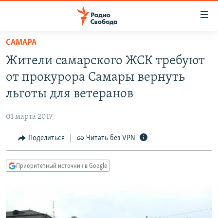
Ссылки
для
упрощенного
САМАРА
ПРОГРАММЫ
доступа
Жители самарского ЖСК требуют
ПОДКАСТЫ
Вернуться
от прокурора Самары вернуть
к
АВТОРСКИЕ ПРОЕКТЫ
льготы для ветеранов
основному
ЦИТАТЫ СВОБОДЫ
содержанию
01 марта 2017
Вернутся
МНЕНИЯ
к
Поделиться
Читать без VPN
КУЛЬТУРА
главной
навигации
IDEL.РЕАЛИИ
Приоритетный источник в Google
Вернутся
КАВКАЗ.РЕАЛИИ
к
СЕВЕР.РЕАЛИИ
поиску
СИБИРЬ.РЕАЛИИ