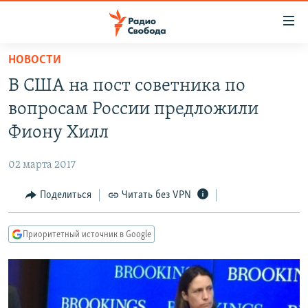
Ссылки
для
упрощенного
НОВОСТИ
ПРОГРАММЫ
доступа
В США на пост советника по
ПОДКАСТЫ
Вернуться
вопросам России предложили
к
АВТОРСКИЕ ПРОЕКТЫ
Фиону Хилл
основному
ЦИТАТЫ СВОБОДЫ
содержанию
02 марта 2017
Вернутся
МНЕНИЯ
к
Поделиться
Читать без VPN
КУЛЬТУРА
главной
навигации
IDEL.РЕАЛИИ
Приоритетный источник в Google
Вернутся
КАВКАЗ.РЕАЛИИ
к
СЕВЕР.РЕАЛИИ
поиску
СИБИРЬ.РЕАЛИИ