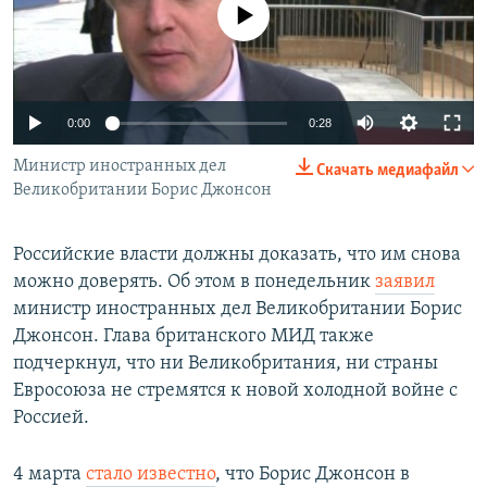
No media source currently available
РАСПИСАНИЕ ВЕЩАНИЯ
ПОДПИШИТЕСЬ НА РАССЫЛКУ
СОЦИАЛЬНЫЕ СЕТИ
0:00
0:28
Министр иностранных дел
Скачать медиафайл
Великобритании Борис Джонсон
Российские власти должны доказать, что им снова
Все сайты РСЕ/РС
можно доверять. Об этом в понедельник
заявил
министр иностранных дел Великобритании Борис
Джонсон. Глава британского МИД также
подчеркнул, что ни Великобритания, ни страны
Евросоюза не стремятся к новой холодной войне с
Россией.
4 марта
стало известно
, что Борис Джонсон в