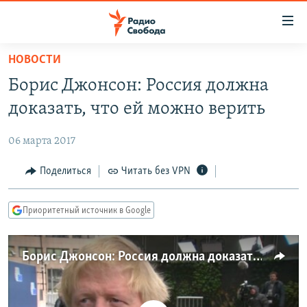
Ссылки
для
упрощенного
НОВОСТИ
ПРОГРАММЫ
доступа
Борис Джонсон: Россия должна
ПОДКАСТЫ
Вернуться
доказать, что ей можно верить
к
АВТОРСКИЕ ПРОЕКТЫ
основному
06 марта 2017
ЦИТАТЫ СВОБОДЫ
содержанию
Вернутся
МНЕНИЯ
Поделиться
Читать без VPN
к
КУЛЬТУРА
главной
Приоритетный источник в Google
навигации
IDEL.РЕАЛИИ
Вернутся
КАВКАЗ.РЕАЛИИ
к
Борис Джонсон: Россия должна доказать, что ей можно верить
СЕВЕР.РЕАЛИИ
поиску
СИБИРЬ.РЕАЛИИ