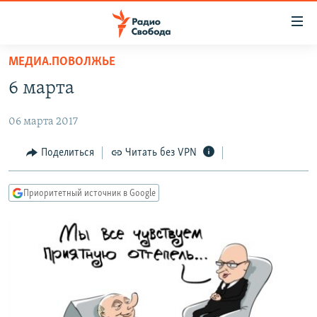
Ссылки
для
упрощенного
МЕДИА.ПОВОЛЖЬЕ
ПРОГРАММЫ
доступа
6 марта
ПОДКАСТЫ
Вернуться
к
06 марта 2017
АВТОРСКИЕ ПРОЕКТЫ
основному
ЦИТАТЫ СВОБОДЫ
Поделиться
Читать без VPN
содержанию
Вернутся
МНЕНИЯ
к
Приоритетный источник в Google
КУЛЬТУРА
главной
навигации
IDEL.РЕАЛИИ
Вернутся
КАВКАЗ.РЕАЛИИ
к
СЕВЕР.РЕАЛИИ
поиску
СИБИРЬ.РЕАЛИИ