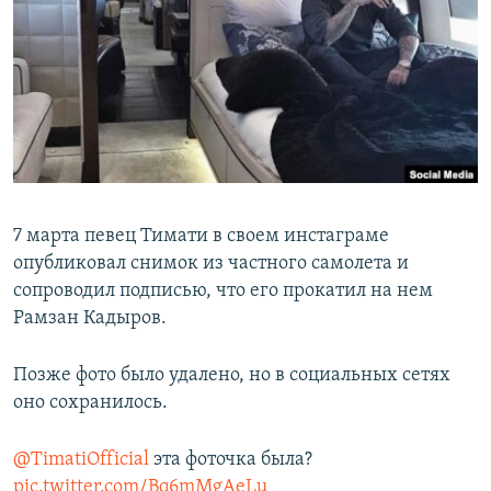
РАСПИСАНИЕ ВЕЩАНИЯ
ПОДПИШИТЕСЬ НА РАССЫЛКУ
СОЦИАЛЬНЫЕ СЕТИ
7 марта певец Тимати в своем инстаграме
опубликовал снимок из частного самолета и
Все сайты РСЕ/РС
сопроводил подписью, что его прокатил на нем
Рамзан Кадыров.
Позже фото было удалено, но в социальных сетях
оно сохранилось.
@TimatiOfficial
эта фоточка была?
pic.twitter.com/Bq6mMgAeLu