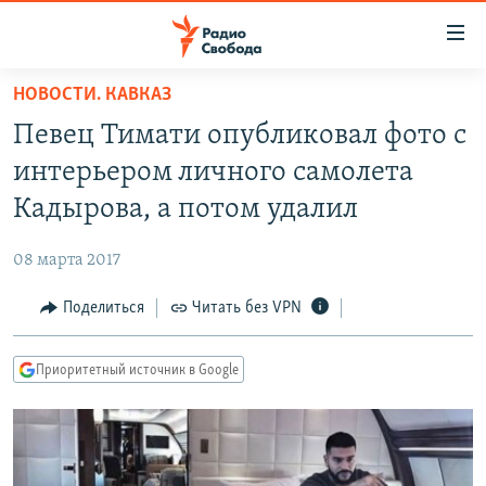
Ссылки
для
упрощенного
НОВОСТИ. КАВКАЗ
ПРОГРАММЫ
доступа
Певец Тимати опубликовал фото с
ПОДКАСТЫ
Вернуться
интерьером личного самолета
к
АВТОРСКИЕ ПРОЕКТЫ
Кадырова, а потом удалил
основному
ЦИТАТЫ СВОБОДЫ
содержанию
08 марта 2017
Вернутся
МНЕНИЯ
к
Поделиться
Читать без VPN
КУЛЬТУРА
главной
навигации
IDEL.РЕАЛИИ
Приоритетный источник в Google
Вернутся
КАВКАЗ.РЕАЛИИ
к
СЕВЕР.РЕАЛИИ
поиску
СИБИРЬ.РЕАЛИИ