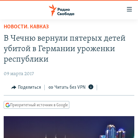
Ссылки
для
упрощенного
НОВОСТИ. КАВКАЗ
ПРОГРАММЫ
доступа
В Чечню вернули пятерых детей
ПОДКАСТЫ
Вернуться
убитой в Германии уроженки
к
АВТОРСКИЕ ПРОЕКТЫ
республики
основному
ЦИТАТЫ СВОБОДЫ
содержанию
09 марта 2017
Вернутся
МНЕНИЯ
к
Поделиться
Читать без VPN
КУЛЬТУРА
главной
навигации
IDEL.РЕАЛИИ
Приоритетный источник в Google
Вернутся
КАВКАЗ.РЕАЛИИ
к
СЕВЕР.РЕАЛИИ
поиску
СИБИРЬ.РЕАЛИИ