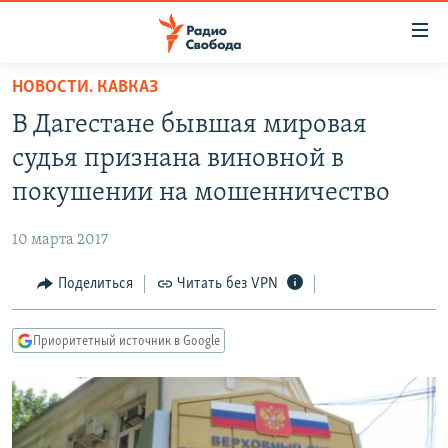
Ссылки
для
упрощенного
НОВОСТИ. КАВКАЗ
ПРОГРАММЫ
доступа
В Дагестане бывшая мировая
ПОДКАСТЫ
Вернуться
судья признана виновной в
к
АВТОРСКИЕ ПРОЕКТЫ
покушении на мошенничество
основному
ЦИТАТЫ СВОБОДЫ
содержанию
10 марта 2017
Вернутся
МНЕНИЯ
к
Поделиться
Читать без VPN
КУЛЬТУРА
главной
навигации
IDEL.РЕАЛИИ
Приоритетный источник в Google
Вернутся
КАВКАЗ.РЕАЛИИ
к
СЕВЕР.РЕАЛИИ
поиску
СИБИРЬ.РЕАЛИИ