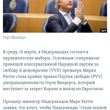
РАСПИСАНИЕ ВЕЩАНИЯ
ПОДПИШИТЕСЬ НА РАССЫЛКУ
СОЦИАЛЬНЫЕ СЕТИ
Герт Вилдерс
В среду, 15 марта, в Нидерландах состоятся
парламентские выборы. Основным соперником
Все сайты РСЕ/РС
правящей консервативной Народной партии за
свободу и демократию (VVD) премьера Марка
Рютте стала крайне правая Партия свободы (PVV)
ультранационалиста Герта Вилдерса, который
выступает за запрет Корана и выход из Евросоюза.
Премьер-министр Нидерландов Марк Рютте
заявил, что хочет, чтобы Нидерланды "стали первой