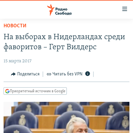
Ссылки
для
упрощенного
НОВОСТИ
ПРОГРАММЫ
доступа
На выборах в Нидерландах среди
ПОДКАСТЫ
Вернуться
фаворитов – Герт Вилдерс
к
АВТОРСКИЕ ПРОЕКТЫ
основному
15 марта 2017
ЦИТАТЫ СВОБОДЫ
содержанию
Вернутся
МНЕНИЯ
Поделиться
Читать без VPN
к
КУЛЬТУРА
главной
Приоритетный источник в Google
навигации
IDEL.РЕАЛИИ
Вернутся
КАВКАЗ.РЕАЛИИ
к
СЕВЕР.РЕАЛИИ
поиску
СИБИРЬ.РЕАЛИИ