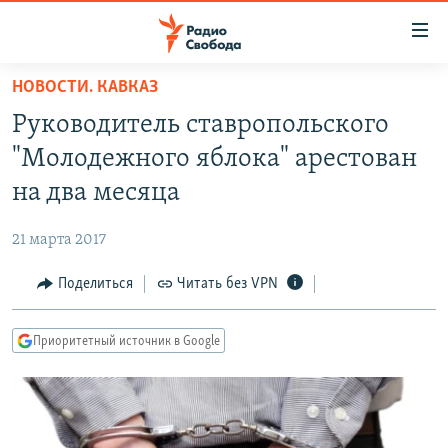
Ссылки
для
упрощенного
НОВОСТИ. КАВКАЗ
ПРОГРАММЫ
доступа
Руководитель ставропольского
ПОДКАСТЫ
Вернуться
"Молодежного яблока" арестован
к
АВТОРСКИЕ ПРОЕКТЫ
на два месяца
основному
ЦИТАТЫ СВОБОДЫ
содержанию
21 марта 2017
Вернутся
МНЕНИЯ
к
Поделиться
Читать без VPN
КУЛЬТУРА
главной
навигации
IDEL.РЕАЛИИ
Приоритетный источник в Google
Вернутся
КАВКАЗ.РЕАЛИИ
к
СЕВЕР.РЕАЛИИ
поиску
СИБИРЬ.РЕАЛИИ