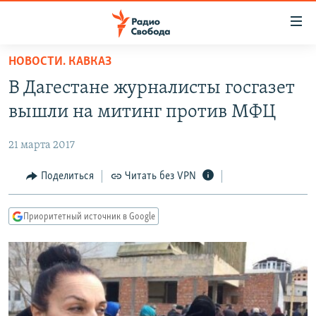
Ссылки
для
упрощенного
НОВОСТИ. КАВКАЗ
ПРОГРАММЫ
доступа
В Дагестане журналисты госгазет
ПОДКАСТЫ
Вернуться
вышли на митинг против МФЦ
к
АВТОРСКИЕ ПРОЕКТЫ
основному
21 марта 2017
ЦИТАТЫ СВОБОДЫ
содержанию
Вернутся
МНЕНИЯ
Поделиться
Читать без VPN
к
КУЛЬТУРА
главной
Приоритетный источник в Google
навигации
IDEL.РЕАЛИИ
Вернутся
КАВКАЗ.РЕАЛИИ
к
СЕВЕР.РЕАЛИИ
поиску
СИБИРЬ.РЕАЛИИ