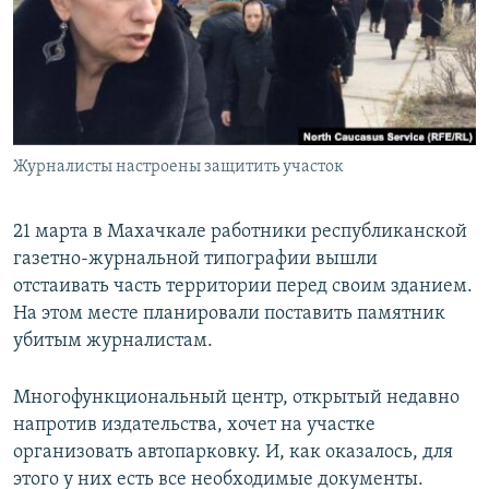
РАСПИСАНИЕ ВЕЩАНИЯ
ПОДПИШИТЕСЬ НА РАССЫЛКУ
СОЦИАЛЬНЫЕ СЕТИ
Журналисты настроены защитить участок
21 марта в Махачкале работники республиканской
газетно-журнальной типографии вышли
Все сайты РСЕ/РС
отстаивать часть территории перед своим зданием.
На этом месте планировали поставить памятник
убитым журналистам.
Многофункциональный центр, открытый недавно
напротив издательства, хочет на участке
организовать автопарковку. И, как оказалось, для
этого у них есть все необходимые документы.