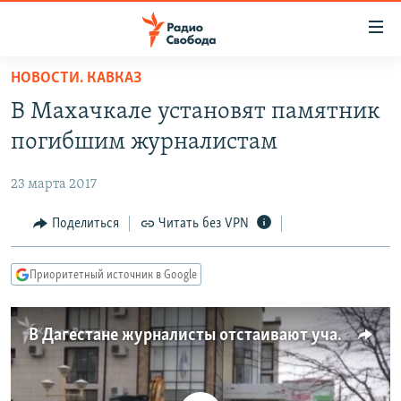
Ссылки
для
упрощенного
НОВОСТИ. КАВКАЗ
ПРОГРАММЫ
доступа
В Махачкале установят памятник
ПОДКАСТЫ
Вернуться
погибшим журналистам
к
АВТОРСКИЕ ПРОЕКТЫ
основному
23 марта 2017
ЦИТАТЫ СВОБОДЫ
содержанию
Вернутся
МНЕНИЯ
Поделиться
Читать без VPN
к
КУЛЬТУРА
главной
Приоритетный источник в Google
навигации
IDEL.РЕАЛИИ
Вернутся
КАВКАЗ.РЕАЛИИ
к
В Дагестане журналисты отстаивают участок под памятник убитым коллегам
СЕВЕР.РЕАЛИИ
поиску
СИБИРЬ.РЕАЛИИ