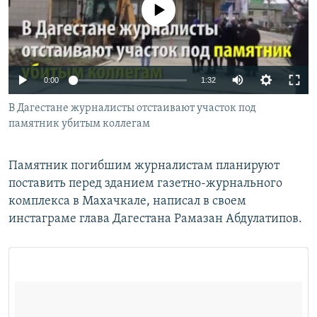
No media source currently available
РАСПИСАНИЕ ВЕЩАНИЯ
ПОДПИШИТЕСЬ НА РАССЫЛКУ
СОЦИАЛЬНЫЕ СЕТИ
0:00
1:32
В Дагестане журналисты отстаивают участок под
памятник убитым коллегам
Памятник погибшим журналистам планируют
Все сайты РСЕ/РС
поставить перед зданием газетно-журнального
комплекса в Махачкале, написал в своем
инстаграме глава Дагестана Рамазан Абдулатипов.