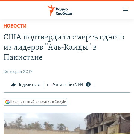
Ссылки
для
упрощенного
НОВОСТИ
ПРОГРАММЫ
доступа
США подтвердили смерть одного
ПОДКАСТЫ
Вернуться
из лидеров "Аль-Каиды" в
к
АВТОРСКИЕ ПРОЕКТЫ
Пакистане
основному
ЦИТАТЫ СВОБОДЫ
содержанию
26 марта 2017
Вернутся
МНЕНИЯ
к
Поделиться
Читать без VPN
КУЛЬТУРА
главной
навигации
IDEL.РЕАЛИИ
Приоритетный источник в Google
Вернутся
КАВКАЗ.РЕАЛИИ
к
СЕВЕР.РЕАЛИИ
поиску
СИБИРЬ.РЕАЛИИ