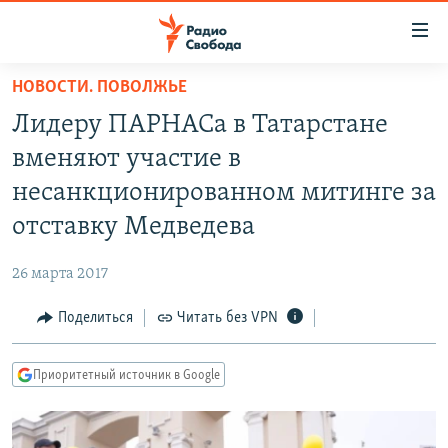
Ссылки
для
упрощенного
НОВОСТИ. ПОВОЛЖЬЕ
ПРОГРАММЫ
доступа
Лидеру ПАРНАСа в Татарстане
ПОДКАСТЫ
Вернуться
вменяют участие в
к
АВТОРСКИЕ ПРОЕКТЫ
несанкционированном митинге за
основному
ЦИТАТЫ СВОБОДЫ
содержанию
отставку Медведева
Вернутся
МНЕНИЯ
к
26 марта 2017
КУЛЬТУРА
главной
Поделиться
Читать без VPN
навигации
IDEL.РЕАЛИИ
Вернутся
КАВКАЗ.РЕАЛИИ
к
Приоритетный источник в Google
СЕВЕР.РЕАЛИИ
поиску
СИБИРЬ.РЕАЛИИ