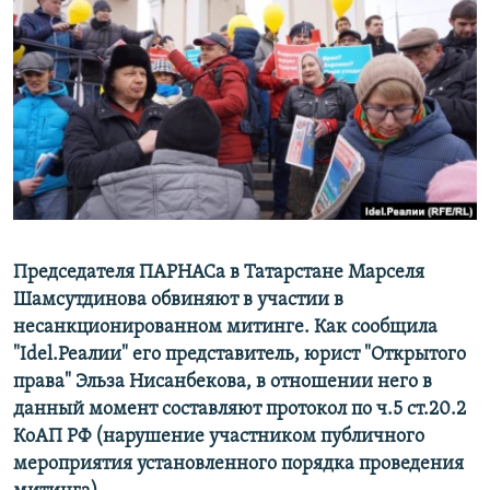
РАСПИСАНИЕ ВЕЩАНИЯ
ПОДПИШИТЕСЬ НА РАССЫЛКУ
СОЦИАЛЬНЫЕ СЕТИ
Все сайты РСЕ/РС
Председателя ПАРНАСа в Татарстане Марселя
Шамсутдинова обвиняют в участии в
несанкционированном митинге. Как сообщила
"Idel.Реалии" его представитель, юрист "Открытого
права" Эльза Нисанбекова, в отношении него в
данный момент составляют протокол по ч.5 ст.20.2
КоАП РФ (нарушение участником публичного
мероприятия установленного порядка проведения