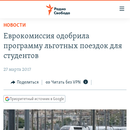
Ссылки
для
упрощенного
НОВОСТИ
ПРОГРАММЫ
доступа
Еврокомиссия одобрила
ПОДКАСТЫ
Вернуться
программу льготных поездок для
к
АВТОРСКИЕ ПРОЕКТЫ
студентов
основному
ЦИТАТЫ СВОБОДЫ
содержанию
27 марта 2017
Вернутся
МНЕНИЯ
к
Поделиться
Читать без VPN
КУЛЬТУРА
главной
навигации
IDEL.РЕАЛИИ
Приоритетный источник в Google
Вернутся
КАВКАЗ.РЕАЛИИ
к
СЕВЕР.РЕАЛИИ
поиску
СИБИРЬ.РЕАЛИИ