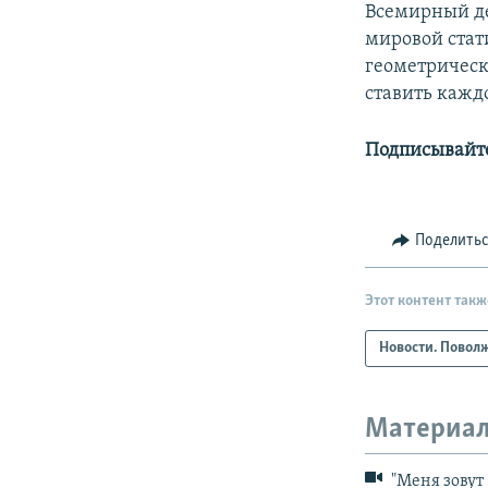
Всемирный де
мировой стати
геометрическ
ставить кажд
Подписывайте
Поделить
Этот контент такж
Новости. Повол
Материал
"Меня зовут 