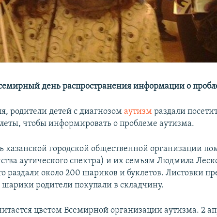
семирный день распространения информации о пробл
ля, родители детей с диагнозом
аутизм
раздали посети
леты, чтобы информировать о проблеме аутизма.
ь казанской городской общественной организации по
йства аутического спектра) и их семьям Людмила Леск
то раздали около 200 шариков и буклетов. Листовки пр
, шарики родители покупали в складчину.
читается цветом Всемирной организации аутизма. 2 а