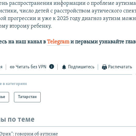
нь распространения информации о проблеме аутизма
стики, число детей с расстройством аутического спект
ой прогрессии и уже к 2025 году диагноз аутизм можн
ому второму ребенку.
сь на наш канал в
Telegram
и первыми узнавайте глав
ся
Читать без VPN
Подпишитесь
Распечатать
е в категориях
жье
Татарстан
ы по теме
Эрик": говорим об аутизме