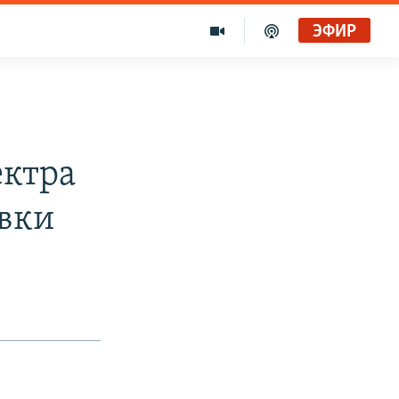
ЭФИР
ектра
овки