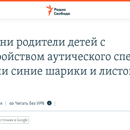
ани родители детей с
ройством аутического сп
ли синие шарики и лист
ся
Читать без VPN
сточник в Google