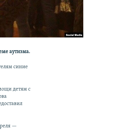
еме аутизма.
телям синие
мощи детям с
ова
едоставил
преля —