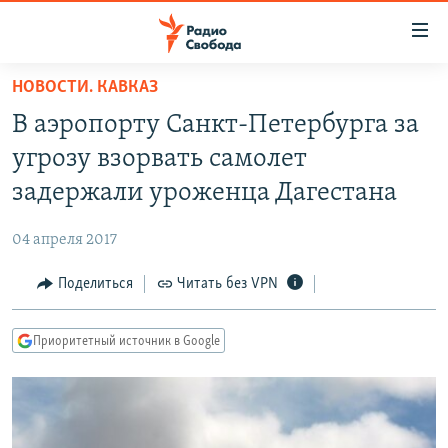
Ссылки
для
упрощенного
НОВОСТИ. КАВКАЗ
ПРОГРАММЫ
доступа
В аэропорту Санкт-Петербурга за
ПОДКАСТЫ
Вернуться
угрозу взорвать самолет
к
АВТОРСКИЕ ПРОЕКТЫ
задержали уроженца Дагестана
основному
ЦИТАТЫ СВОБОДЫ
содержанию
04 апреля 2017
Вернутся
МНЕНИЯ
к
Поделиться
Читать без VPN
КУЛЬТУРА
главной
навигации
IDEL.РЕАЛИИ
Приоритетный источник в Google
Вернутся
КАВКАЗ.РЕАЛИИ
к
СЕВЕР.РЕАЛИИ
поиску
СИБИРЬ.РЕАЛИИ