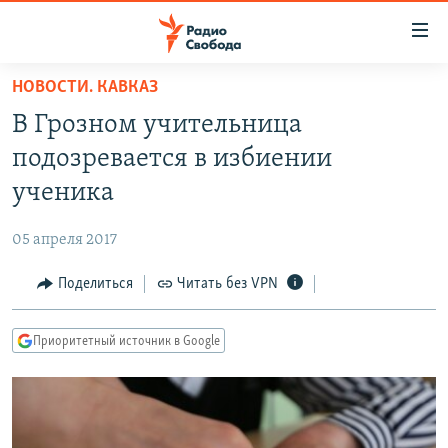
Ссылки
для
упрощенного
НОВОСТИ. КАВКАЗ
ПРОГРАММЫ
доступа
В Грозном учительница
ПОДКАСТЫ
Вернуться
подозревается в избиении
к
АВТОРСКИЕ ПРОЕКТЫ
ученика
основному
ЦИТАТЫ СВОБОДЫ
содержанию
05 апреля 2017
Вернутся
МНЕНИЯ
к
Поделиться
Читать без VPN
КУЛЬТУРА
главной
навигации
IDEL.РЕАЛИИ
Приоритетный источник в Google
Вернутся
КАВКАЗ.РЕАЛИИ
к
СЕВЕР.РЕАЛИИ
поиску
СИБИРЬ.РЕАЛИИ