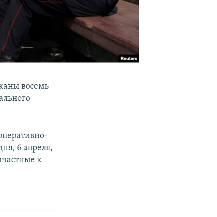
ржаны восемь
иального
 оперативно-
ня, 6 апреля,
ичастные к