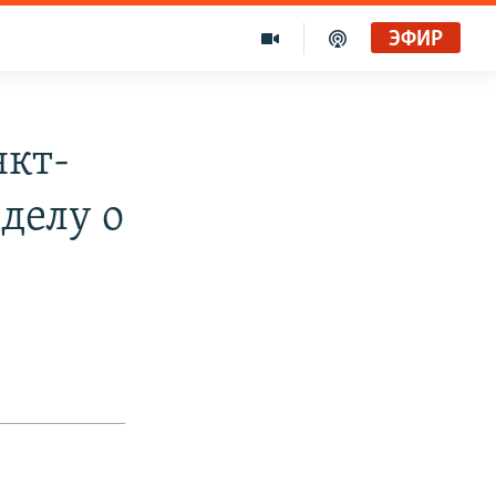
ЭФИР
нкт-
делу о