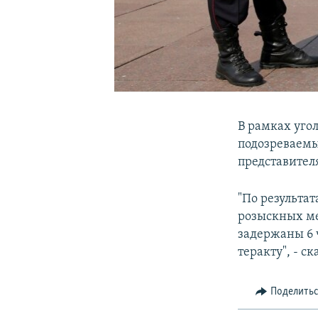
В рамках уго
подозреваем
представител
"По результа
розыскных ме
задержаны 6 
теракту", - ск
Поделить