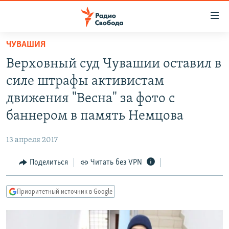
Ссылки
для
упрощенного
ЧУВАШИЯ
ПРОГРАММЫ
доступа
Верховный суд Чувашии оставил в
ПОДКАСТЫ
Вернуться
силе штрафы активистам
к
АВТОРСКИЕ ПРОЕКТЫ
движения "Весна" за фото с
основному
ЦИТАТЫ СВОБОДЫ
содержанию
баннером в память Немцова
Вернутся
МНЕНИЯ
к
13 апреля 2017
КУЛЬТУРА
главной
Поделиться
Читать без VPN
навигации
IDEL.РЕАЛИИ
Вернутся
КАВКАЗ.РЕАЛИИ
к
Приоритетный источник в Google
СЕВЕР.РЕАЛИИ
поиску
СИБИРЬ.РЕАЛИИ